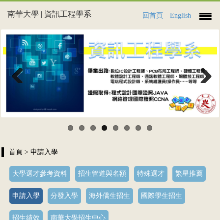
南華大學 | 資訊工程學系
回首頁
English
Previous
Next
首頁
> 申請入學
大學選才參考資料
招生管道與名額
特殊選才
繁星推薦
申請入學
分發入學
海外僑生招生
國際學生招生
招生績效
南華大學招生中心