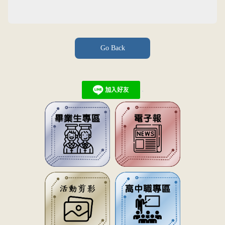
Go Back
.