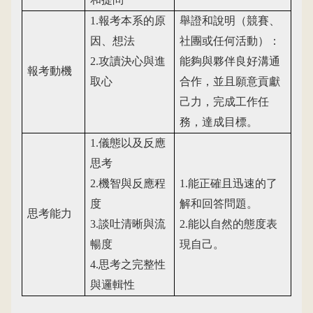
1.
報考本系的原
舉證和說明（競賽、
因、想法
社團或任何活動）：
2.
攻讀決心與進
能夠與夥伴良好溝通
報考動機
取心
合作，並且願意貢獻
己力，完成工作任
務，達成目標。
1.
儀態以及反應
思考
2.
機智與反應程
1.
能正確且迅速的了
度
解和回答問題。
思考能力
3.
談吐清晰與流
2.
能以自然的態度表
暢度
現自己。
4.
思考之完整性
與邏輯性