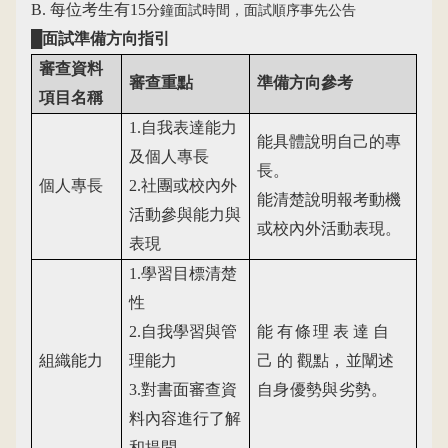
B.
每位考生有15
分鐘面試時間，面試順序事先公告
█面試準備方向指引
審查資料
審查重點
準備方向參考
項目名稱
1.
自我表達能力
能具體說明自己的專
及個人專長
長。
個人專長
2.
社團或校內外
能清楚說明報考動機
活動參與能力與
或校內外活動表現。
表現
1.
學習目標清楚
性
2.
自我學習與管
能
有條
理
表
達
自
組織能力
理能力
己
的
觀
點，並闡述
3.
對書面審查資
自身優勢與劣
勢。
料內容進行了解
和提問