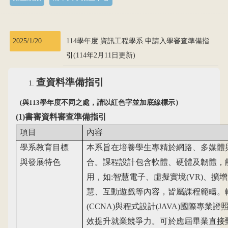
2025/1/20
114學年度 資訊工程學系 申請入學審查準備指
引(114年2月11日更新)
查資料準備指引
（與113
學年度不同之處，請以紅色字並加底線標示）
(1)
書審資料審查準備指引
項目
內容
學系教育目標
本系旨在培養學生專精於網路、多媒體
與發展特色
合。課程設計包含軟體、硬體及韌體，
用，如
:
智慧電子、虛擬實境
(VR)
、擴增
慧、互動遊戲等內容，皆屬課程範疇。
(CCNA)
與程式設計
(JAVA)
國際專業證
效提升就業競爭力。可於應屆畢業直接