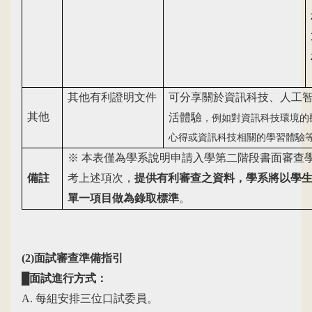
其他有利證明文件
可分享關於資訊科技、人工
其他
活體驗
，例如對資訊科技環境的
心得或資訊科技相關的學習
體驗
※ 本表僅為學系說明申請入學第二階段書面審查
備註
考上述項次，
提供有利審查之資料，學系將以學
單一項目做為錄取標準
。
(2)
面試審查準備指引
█面試進行方式：
A.
每組安排三位口試委員
。