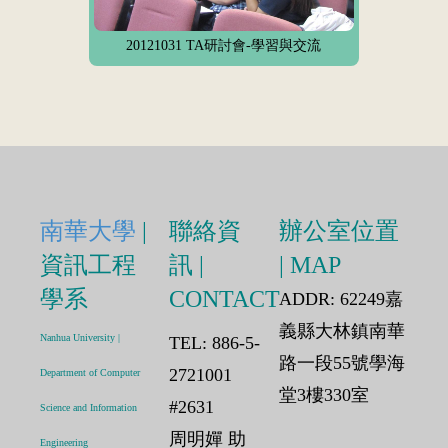
20121031 TA研討會-學習與交流
南華大學
|
聯絡資
辦公室位置
資訊工程
訊 |
| MAP
學系
CONTACT
ADDR: 62249嘉
義縣大林鎮南華
Nanhua University |
TEL: 886-5-
路一段55號學海
2721001
Department of Computer
堂3樓330室
#2631
Science and Information
周明嬋 助
Engineering