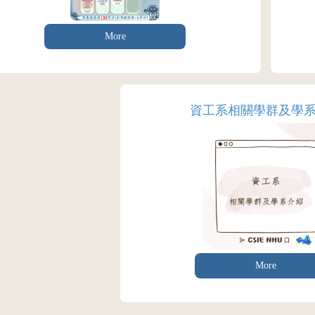
More
資工系相關學群及學
More