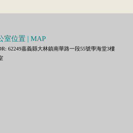
室位置 | MAP
DR: 62249嘉義縣大林鎮南華路一段55號學海堂3樓
室