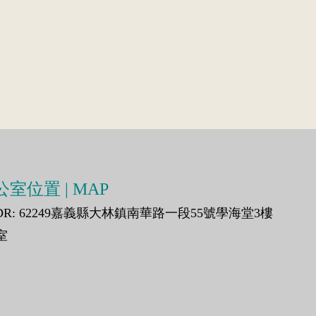
室位置 | MAP
DR: 62249嘉義縣大林鎮南華路一段55號學海堂3樓
室