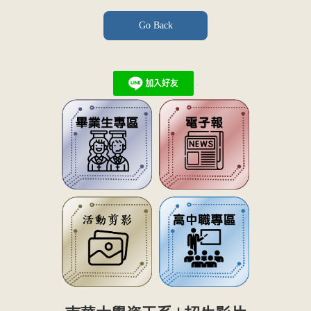
Go Back
.