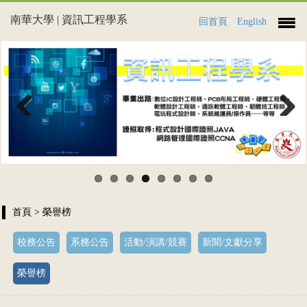
南華大學 | 資訊工程學系
回首頁
English
Previous
Next
首頁
> 榮譽榜
校務公告
系務公告
活動/演講/競賽
新聞/文獻分享
榮譽榜