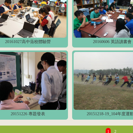
20161027高中蒞校體驗營
20160606 英語讀書會
20151226 專題發表
20151218-19_104年度運
1
2